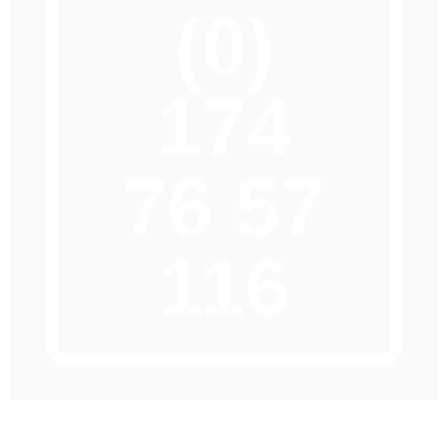
(0)
174
76 57
116
*es fallen Notdienstzuschläge gem.
aktuellem Preisblatt
an.